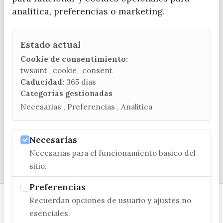
analitica, preferencias o marketing.
Estado actual
CONTACTA CON LA OFICINA DE TURISMO
Cookie de consentimiento:
(+34) 952 541 104
twsaint_cookie_consent
turismo@velezmalaga.es
Caducidad:
365 dias
Categorias gestionadas
C/ Poniente, 2. CP 29740 - Torre del Mar
Necesarias , Preferencias , Analitica
Necesarias
Necesarias para el funcionamiento basico del
© EXCMO. AYUNTAMIENTO DE VÉLEZ-MÁLAGA
sitio.
Preferencias
Recuerdan opciones de usuario y ajustes no
esenciales.