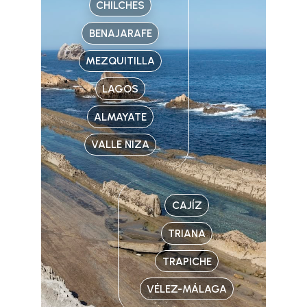
CHILCHES
BENAJARAFE
MEZQUITILLA
LAGOS
ALMAYATE
VALLE NIZA
CAJÍZ
TRIANA
TRAPICHE
VÉLEZ-MÁLAGA