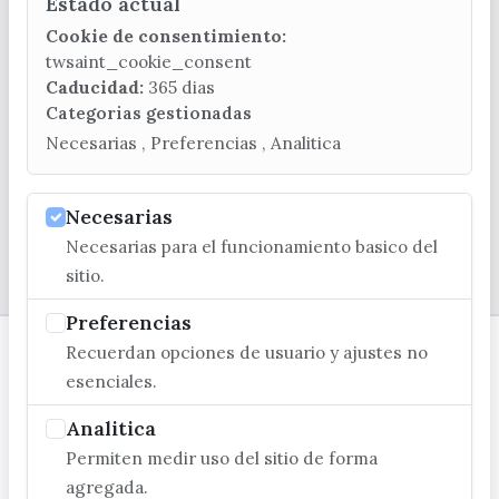
Estado actual
CONTACTA CON LA OFICINA DE TURISMO
Cookie de consentimiento:
(+34) 952 541 104
twsaint_cookie_consent
turismo@velezmalaga.es
Caducidad:
365 dias
Categorias gestionadas
C/ Poniente, 2. CP 29740 - Torre del Mar
Necesarias , Preferencias , Analitica
Necesarias
Necesarias para el funcionamiento basico del
© EXCMO. AYUNTAMIENTO DE VÉLEZ-MÁLAGA
sitio.
Preferencias
Recuerdan opciones de usuario y ajustes no
esenciales.
Analitica
Permiten medir uso del sitio de forma
agregada.