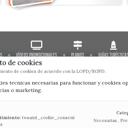
OS
VÍDEOS PROMOCIONALES
PLANOS
GUÍAS TURÍSTICA
o de cookies
imiento de cookies de acuerdo con la LOPD/RGPD.
kies tecnicas necesarias para funcionar y cookies o
ncias o marketing.
x / twitter
facebook
youtube
instagram
Mapa Web
Cate
timiento:
twsaint_cookie_consent
Necesarias , Pre
as
CONTACTA CON LA OFICINA DE TURISMO