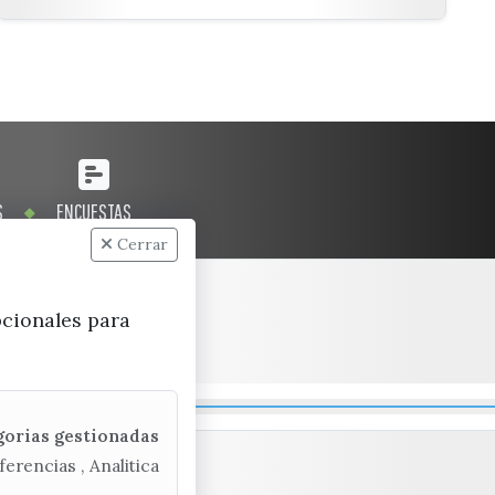
S
ENCUESTAS
Cerrar
pcionales para
gorias gestionadas
ferencias , Analitica