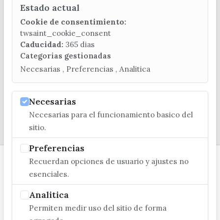
Estado actual
CONTACTA CON LA OFICINA DE TURISMO
Cookie de consentimiento:
(+34) 952 541 104
twsaint_cookie_consent
turismo@velezmalaga.es
Caducidad:
365 dias
Categorias gestionadas
C/ Poniente, 2. CP 29740 - Torre del Mar
Necesarias , Preferencias , Analitica
Necesarias
Necesarias para el funcionamiento basico del
© EXCMO. AYUNTAMIENTO DE VÉLEZ-MÁLAGA
sitio.
Preferencias
Recuerdan opciones de usuario y ajustes no
esenciales.
Analitica
Permiten medir uso del sitio de forma