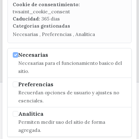
Cookie de consentimiento:
(+34) 952 541 104
twsaint_cookie_consent
turismo@velezmalaga.es
Caducidad:
365 dias
Categorias gestionadas
C/ Poniente, 2. CP 29740 - Torre del Mar
Necesarias , Preferencias , Analitica
Necesarias
Necesarias para el funcionamiento basico del
© EXCMO. AYUNTAMIENTO DE VÉLEZ-MÁLAGA
sitio.
Preferencias
Recuerdan opciones de usuario y ajustes no
esenciales.
Analitica
Permiten medir uso del sitio de forma
agregada.