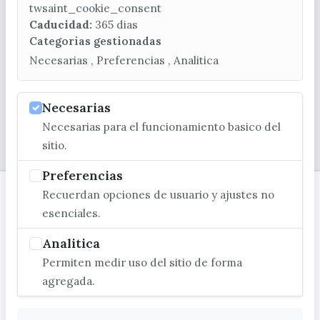
(+34) 952 541 104
twsaint_cookie_consent
turismo@velezmalaga.es
Caducidad:
365 dias
Categorias gestionadas
C/ Poniente, 2. CP 29740 - Torre del Mar
Necesarias , Preferencias , Analitica
Necesarias
Necesarias para el funcionamiento basico del
© EXCMO. AYUNTAMIENTO DE VÉLEZ-MÁLAGA
sitio.
Preferencias
Recuerdan opciones de usuario y ajustes no
esenciales.
Analitica
Permiten medir uso del sitio de forma
agregada.