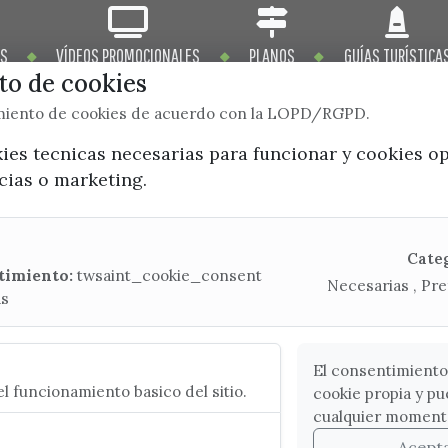
OS
VÍDEOS PROMOCIONALES
PLANOS
GUÍAS TURÍSTICA
o de cookies
imiento de cookies de acuerdo con la LOPD/RGPD.
kies tecnicas necesarias para funcionar y cookies o
ncias o marketing.
x / twitter
facebook
youtube
instagram
Mapa Web
Cate
timiento:
twsaint_cookie_consent
Necesarias , Pre
as
CONTACTA CON LA OFICINA DE TURISMO
(+34) 952 541 104
turismo@velezmalaga.es
El consentimiento
l funcionamiento basico del sitio.
cookie propia y pu
C/ Poniente, 2. CP 29740 - Torre del Mar
cualquier moment
Acept