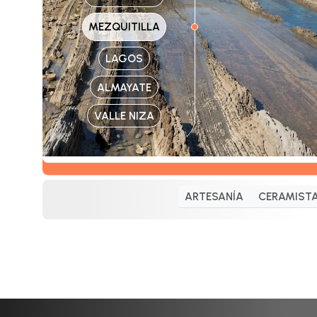
MEZQUITILLA
LAGOS
ALMAYATE
VALLE NIZA
ARTESANÍA
CERAMIST