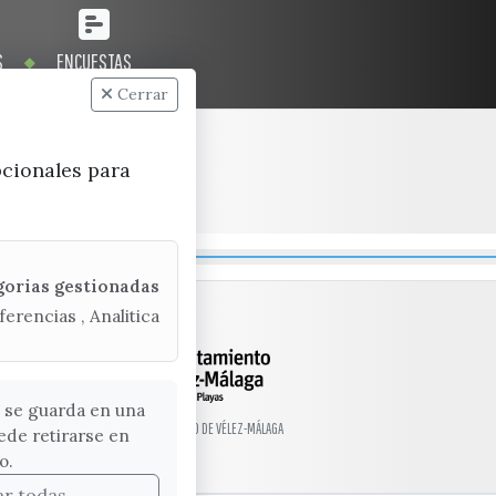
S
ENCUESTAS
Cerrar
pcionales para
gorias gestionadas
ferencias , Analitica
 se guarda en una
© EXCMO. AYUNTAMIENTO DE VÉLEZ-MÁLAGA
ede retirarse en
o.
ar todas