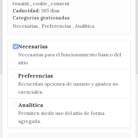
(+34) 952 541 104
twsaint_cookie_consent
turismo@velezmalaga.es
Caducidad:
365 dias
Categorias gestionadas
C/ Poniente, 2. CP 29740 - Torre del Mar
Necesarias , Preferencias , Analitica
Necesarias
Necesarias para el funcionamiento basico del
© EXCMO. AYUNTAMIENTO DE VÉLEZ-MÁLAGA
sitio.
Preferencias
Recuerdan opciones de usuario y ajustes no
esenciales.
Analitica
Permiten medir uso del sitio de forma
agregada.