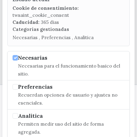
CONTACTA CON LA OFICINA DE TURISMO
Cookie de consentimiento:
(+34) 952 541 104
twsaint_cookie_consent
turismo@velezmalaga.es
Caducidad:
365 dias
Categorias gestionadas
C/ Poniente, 2. CP 29740 - Torre del Mar
Necesarias , Preferencias , Analitica
Necesarias
Necesarias para el funcionamiento basico del
© EXCMO. AYUNTAMIENTO DE VÉLEZ-MÁLAGA
sitio.
Preferencias
Recuerdan opciones de usuario y ajustes no
esenciales.
Analitica
Permiten medir uso del sitio de forma
agregada.