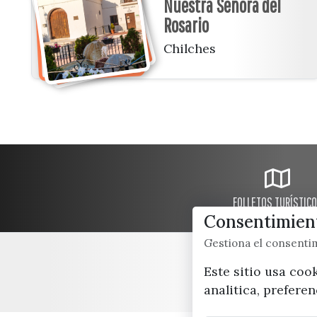
Nuestra Señora del
Rosario
Chilches
FOLLETOS TURÍSTIC
Consentimient
Gestiona el consent
Este sitio usa coo
analitica, prefere