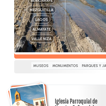
BENAJARAFE
MEZQUITILLA
LAGOS
ALMAYATE
VALLE NIZA
MUSEOS
MONUMENTOS
PARQUES Y J
Iglesia Parroquial de