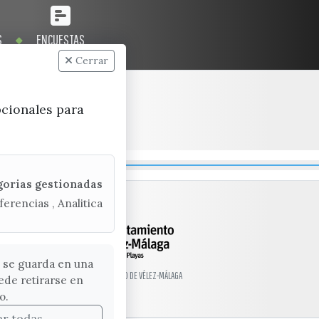
S
ENCUESTAS
Cerrar
pcionales para
gorias gestionadas
ferencias , Analitica
 se guarda en una
© EXCMO. AYUNTAMIENTO DE VÉLEZ-MÁLAGA
ede retirarse en
o.
ar todas