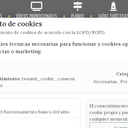
OS
VÍDEOS PROMOCIONALES
PLANOS
GUÍAS TURÍSTICA
o de cookies
imiento de cookies de acuerdo con la LOPD/RGPD.
kies tecnicas necesarias para funcionar y cookies o
ncias o marketing.
x / twitter
facebook
youtube
instagram
Mapa Web
Cate
timiento:
twsaint_cookie_consent
Necesarias , Pre
as
CONTACTA CON LA OFICINA DE TURISMO
(+34) 952 541 104
turismo@velezmalaga.es
El consentimiento
l funcionamiento basico del sitio.
cookie propia y pu
C/ Poniente, 2. CP 29740 - Torre del Mar
cualquier moment
Acept