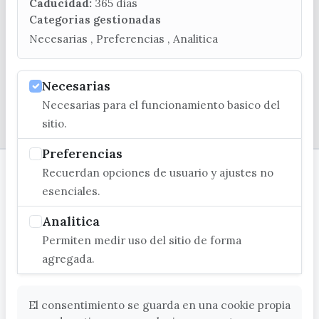
turismo@velezmalaga.es
Caducidad:
365 dias
Categorias gestionadas
C/ Poniente, 2. CP 29740 - Torre del Mar
Necesarias , Preferencias , Analitica
Necesarias
Necesarias para el funcionamiento basico del
© EXCMO. AYUNTAMIENTO DE VÉLEZ-MÁLAGA
sitio.
Preferencias
Recuerdan opciones de usuario y ajustes no
esenciales.
Analitica
Permiten medir uso del sitio de forma
agregada.
El consentimiento se guarda en una cookie propia