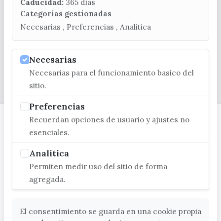
turismo@velezmalaga.es
Caducidad:
365 dias
Categorias gestionadas
C/ Poniente, 2. CP 29740 - Torre del Mar
Necesarias , Preferencias , Analitica
Necesarias
Necesarias para el funcionamiento basico del
© EXCMO. AYUNTAMIENTO DE VÉLEZ-MÁLAGA
sitio.
Preferencias
Recuerdan opciones de usuario y ajustes no
esenciales.
Analitica
Permiten medir uso del sitio de forma
agregada.
El consentimiento se guarda en una cookie propia