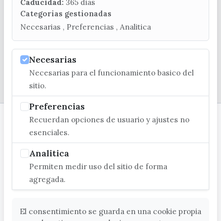
turismo@velezmalaga.es
Caducidad:
365 dias
Categorias gestionadas
C/ Poniente, 2. CP 29740 - Torre del Mar
Necesarias , Preferencias , Analitica
Necesarias
Necesarias para el funcionamiento basico del
© EXCMO. AYUNTAMIENTO DE VÉLEZ-MÁLAGA
sitio.
Preferencias
Recuerdan opciones de usuario y ajustes no
esenciales.
Analitica
Permiten medir uso del sitio de forma
agregada.
El consentimiento se guarda en una cookie propia