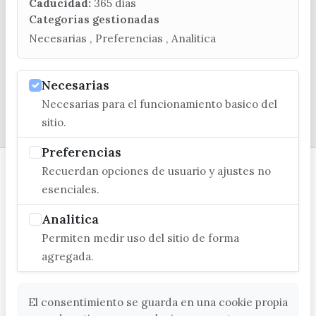
turismo@velezmalaga.es
Caducidad:
365 dias
Categorias gestionadas
C/ Poniente, 2. CP 29740 - Torre del Mar
Necesarias , Preferencias , Analitica
Necesarias
Necesarias para el funcionamiento basico del
© EXCMO. AYUNTAMIENTO DE VÉLEZ-MÁLAGA
sitio.
Preferencias
Recuerdan opciones de usuario y ajustes no
esenciales.
Analitica
Permiten medir uso del sitio de forma
agregada.
El consentimiento se guarda en una cookie propia