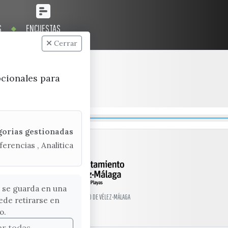
S
ENCUESTAS
Cerrar
pcionales para
gorias gestionadas
ferencias , Analitica
 se guarda en una
© EXCMO. AYUNTAMIENTO DE VÉLEZ-MÁLAGA
ede retirarse en
o.
ar todas