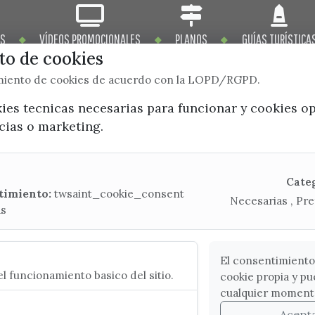
OS
VÍDEOS PROMOCIONALES
PLANOS
GUÍAS TURÍSTICA
o de cookies
imiento de cookies de acuerdo con la LOPD/RGPD.
kies tecnicas necesarias para funcionar y cookies o
ncias o marketing.
x / twitter
facebook
youtube
instagram
Mapa Web
Cate
timiento:
twsaint_cookie_consent
Necesarias , Pre
as
CONTACTA CON LA OFICINA DE TURISMO
(+34) 952 541 104
turismo@velezmalaga.es
El consentimiento
l funcionamiento basico del sitio.
cookie propia y pu
C/ Poniente, 2. CP 29740 - Torre del Mar
cualquier moment
Acept