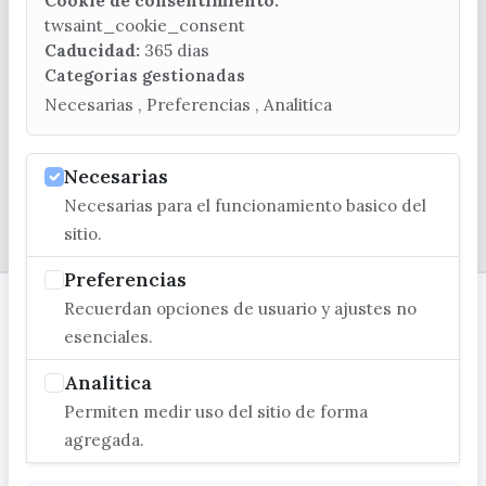
Cookie de consentimiento:
(+34) 952 541 104
twsaint_cookie_consent
turismo@velezmalaga.es
Caducidad:
365 dias
Categorias gestionadas
C/ Poniente, 2. CP 29740 - Torre del Mar
Necesarias , Preferencias , Analitica
Necesarias
Necesarias para el funcionamiento basico del
© EXCMO. AYUNTAMIENTO DE VÉLEZ-MÁLAGA
sitio.
Preferencias
Recuerdan opciones de usuario y ajustes no
esenciales.
Analitica
Permiten medir uso del sitio de forma
agregada.