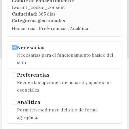
turismo@velezmalaga.es
Cookie de consentimiento:
twsaint_cookie_consent
C/ Poniente, 2. CP 29740 - Torre del Mar
Caducidad:
365 dias
Categorias gestionadas
Necesarias , Preferencias , Analitica
Necesarias
© EXCMO. AYUNTAMIENTO DE VÉLEZ-MÁLAGA
Necesarias para el funcionamiento basico del
sitio.
Preferencias
Recuerdan opciones de usuario y ajustes no
esenciales.
Analitica
Permiten medir uso del sitio de forma
agregada.