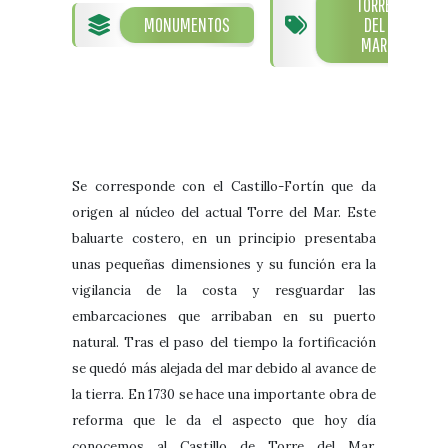
TORRE
Visitas
Oficinas de Turismo
MONUMENTOS
DEL
Guías turísticas
MAR
Atención al extranjero
Fiestas y eventos
Direcciones y teléfonos del
Punto Ayuntamiento
Fiestas de singularidad turística
Ayuntamiento
Semana Santa de Vélez-
Historia
Málaga
Encuestas
Historia del municipio
Galería fotográfica de eventos
Se corresponde con el Castillo-Fortín que da
Personajes Ilustres
Eventos
origen al núcleo del actual Torre del Mar. Este
baluarte costero, en un principio presentaba
Sectores
unas pequeñas dimensiones y su función era la
Artesanía
vigilancia de la costa y resguardar las
Empresas de subtropicales
embarcaciones que arribaban en su puerto
natural. Tras el paso del tiempo la fortificación
se quedó más alejada del mar debido al avance de
la tierra. En 1730 se hace una importante obra de
reforma que le da el aspecto que hoy día
conocemos al Castillo de Torre del Mar,