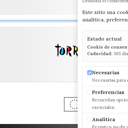
Gestiona el consent
Este sitio usa coo
analitica, prefere
Estado actual
Cookie de consen
Caducidad:
365 di
Necesarias
Necesarias para e
Preferencias
Recuerdan opcion
esenciales.
Analitica
Permiten medir u