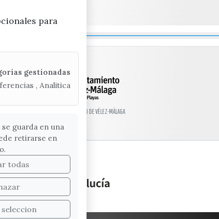
pcionales para
gorias gestionadas
ferencias , Analitica
© EXCMO. AYUNTAMIENTO DE VÉLEZ-MÁLAGA
 se guarda en una
ede retirarse en
o.
ar todas
hazar
 seleccion