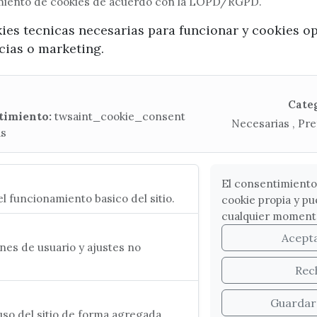
imiento de cookies de acuerdo con la LOPD/RGPD.
x / twitter
facebook
youtube
instagram
kies tecnicas necesarias para funcionar y cookies o
ncias o marketing.
Mapa Web
CONTACTA CON LA OFICINA DE TURISMO
Cate
timiento:
twsaint_cookie_consent
Necesarias , Pre
(+34) 952 541 104
as
turismo@velezmalaga.es
C/ Poniente, 2. CP 29740 - Torre del Mar
El consentimiento
l funcionamiento basico del sitio.
cookie propia y pu
cualquier moment
Acept
es de usuario y ajustes no
Rec
Guardar
so del sitio de forma agregada.