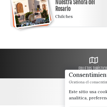
Nuestra Señora del
Rosario
Chilches
FOLLETOS TURÍSTIC
Consentimient
Gestiona el consent
Este sitio usa coo
analitica, prefere