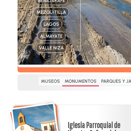
BENAJARAFE
MEZQUITILLA
LAGOS
ALMAYATE
VALLE NIZA
MUSEOS
MONUMENTOS
PARQUES Y J
Iglesia Parroquial de