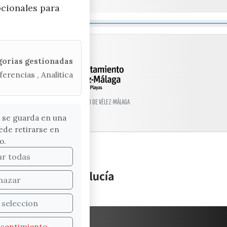
pcionales para
gorias gestionadas
ferencias , Analitica
© EXCMO. AYUNTAMIENTO DE VÉLEZ-MÁLAGA
 se guarda en una
ede retirarse en
o.
ar todas
hazar
 seleccion
WEB
SUGERENCIAS
nsentimiento