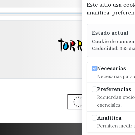
Este sitio usa coo
analitica, prefere
Estado actual
Cookie de consen
Caducidad:
365 di
Necesarias
Necesarias para e
Preferencias
Recuerdan opcion
esenciales.
Analitica
Permiten medir u
ACCESIBILIDAD
CO