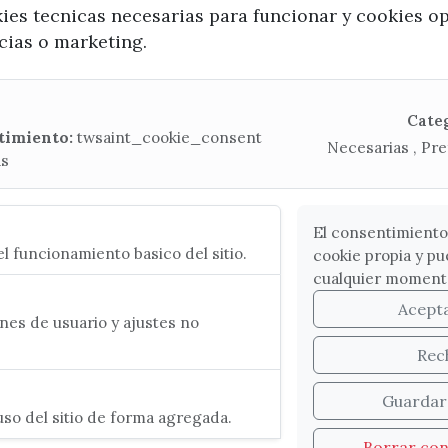
kies tecnicas necesarias para funcionar y cookies o
ncias o marketing.
Mapa Web
CONTACTA CON LA OFICINA DE TURISMO
Cate
timiento:
twsaint_cookie_consent
Necesarias , Pre
(+34) 952 541 104
as
turismo@velezmalaga.es
C/ Poniente, 2. CP 29740 - Torre del Mar
El consentimiento
l funcionamiento basico del sitio.
cookie propia y pu
cualquier moment
Acept
es de usuario y ajustes no
Rec
Guardar
so del sitio de forma agregada.
OKIES
LEGAL
PROTECCIÓN DE DATOS
MAPA 
Borrar co