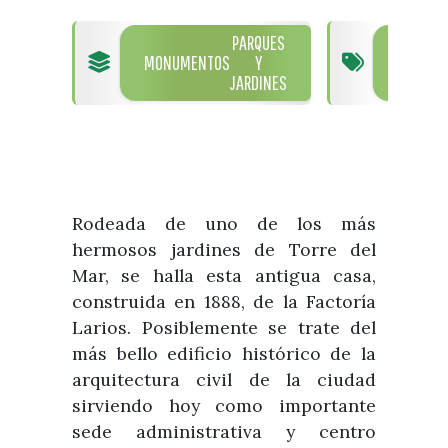
Visitas
Oficinas de Turismo
Guías turísticas
PARQUES
TORR
Atención al extranjero
Fiestas y eventos
MONUMENTOS
Y
DEL
Direcciones y teléfonos del
JARDINES
MAR
Punto Ayuntamiento
Fiestas de singularidad turística
Ayuntamiento
Semana Santa de Vélez-
Historia
Málaga
Encuestas
Historia del municipio
Galería fotográfica de eventos
Personajes Ilustres
Eventos
Rodeada de uno de los más
Sectores
hermosos jardines de Torre del
Mar, se halla esta antigua casa,
Artesanía
construida en 1888, de la Factoría
Empresas de subtropicales
Larios. Posiblemente se trate del
más bello edificio histórico de la
arquitectura civil de la ciudad
sirviendo hoy como importante
sede administrativa y centro