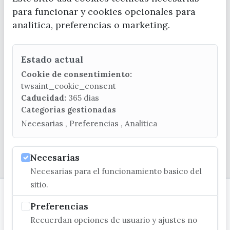
para funcionar y cookies opcionales para
analitica, preferencias o marketing.
CONTACTA CON LA OFICINA DE TURISMO
Estado actual
(+34) 952 541 104
turismo@velezmalaga.es
Cookie de consentimiento:
twsaint_cookie_consent
C/ Poniente, 2. CP 29740 - Torre del Mar
Caducidad:
365 dias
Categorias gestionadas
Necesarias , Preferencias , Analitica
Necesarias
© EXCMO. AYUNTAMIENTO DE VÉLEZ-MÁLAGA
Necesarias para el funcionamiento basico del
sitio.
Preferencias
Recuerdan opciones de usuario y ajustes no