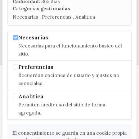
turismo@velezmalaga.es
Caducidad:
365 dias
Categorias gestionadas
C/ Poniente, 2. CP 29740 - Torre del Mar
Necesarias , Preferencias , Analitica
Necesarias
Necesarias para el funcionamiento basico del
© EXCMO. AYUNTAMIENTO DE VÉLEZ-MÁLAGA
sitio.
Preferencias
Recuerdan opciones de usuario y ajustes no
esenciales.
Analitica
Permiten medir uso del sitio de forma
agregada.
El consentimiento se guarda en una cookie propia