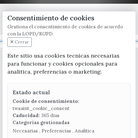
Consentimiento de cookies
x / twitter
facebook
youtube
instagram
Gestiona el consentimiento de cookies de acuerdo
con la LOPD/RGPD.
Mapa Web
Cerrar
Este sitio usa cookies tecnicas necesarias
para funcionar y cookies opcionales para
analitica, preferencias o marketing.
Estado actual
CONTACTA CON LA OFICINA DE TURISMO
Cookie de consentimiento:
(+34) 952 541 104
twsaint_cookie_consent
turismo@velezmalaga.es
Caducidad:
365 dias
Categorias gestionadas
C/ Poniente, 2. CP 29740 - Torre del Mar
Necesarias , Preferencias , Analitica