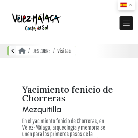
MUNICIPIO
DESCUBRE
Visitas
El municipio
DESCUBRE
Dónde estamos
Actividades
ACTUALIDAD
Cómo llegar
Transporte urbano
De compras
Noticias
Yacimiento fenicio de
RECURSOS
Mapa interactivo
Chorreras
Restauración
Vídeos promocionales
Localidades
Mezquitilla
Gastronomía local
Documentación
Localidades Costeras
En el yacimiento fenicio de Chorreras, en
Alojamientos
Vélez-Málaga, arqueología y memoria se
Folletos turísticos
Localidades de Interior
unen para los primeros pasos de la
Planos