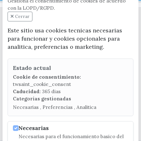
Gestiona el consentimiento de cookies de acuerdo
Mapa Web
con la LOPD/RGPD.
Cerrar
Este sitio usa cookies tecnicas necesarias
para funcionar y cookies opcionales para
analitica, preferencias o marketing.
CONTACTA CON LA OFICINA DE TURISMO
Estado actual
(+34) 952 541 104
turismo@velezmalaga.es
Cookie de consentimiento:
twsaint_cookie_consent
C/ Poniente, 2. CP 29740 - Torre del Mar
Caducidad:
365 dias
Categorias gestionadas
Necesarias , Preferencias , Analitica
Necesarias
© EXCMO. AYUNTAMIENTO DE VÉLEZ-MÁLAGA
Necesarias para el funcionamiento basico del