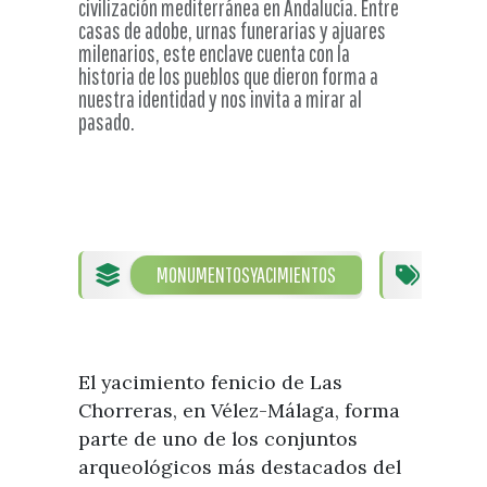
civilización mediterránea en Andalucía. Entre
Visitas
Oficinas de Turismo
casas de adobe, urnas funerarias y ajuares
Guías turísticas
milenarios, este enclave cuenta con la
Atención al extranjero
Fiestas y eventos
historia de los pueblos que dieron forma a
Direcciones y teléfonos del
Punto Ayuntamiento
nuestra identidad y nos invita a mirar al
Fiestas de singularidad turística
Ayuntamiento
pasado.
Semana Santa de Vélez-
Historia
Málaga
Encuestas
Historia del municipio
Galería fotográfica de eventos
Personajes Ilustres
Eventos
Sectores
MONUMENTOS
YACIMIENTOS
M
Artesanía
Empresas de subtropicales
El yacimiento fenicio de Las
Chorreras, en Vélez-Málaga, forma
parte de uno de los conjuntos
arqueológicos más destacados del