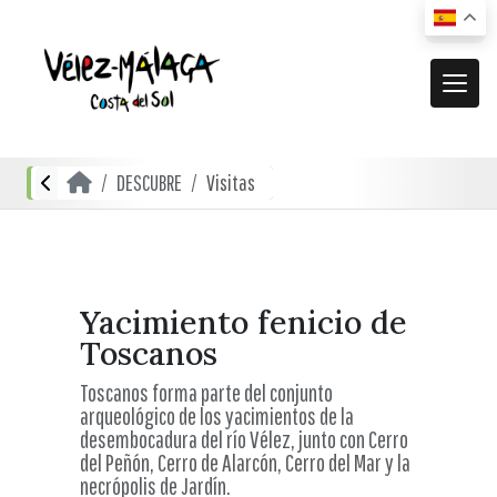
MUNICIPIO
DESCUBRE
Visitas
El municipio
DESCUBRE
Dónde estamos
Actividades
ACTUALIDAD
Cómo llegar
Transporte urbano
De compras
Noticias
Yacimiento fenicio de
RECURSOS
Mapa interactivo
Toscanos
Restauración
Vídeos promocionales
Localidades
Toscanos forma parte del conjunto
Gastronomía local
arqueológico de los yacimientos de la
Documentación
Localidades Costeras
desembocadura del río Vélez, junto con Cerro
Alojamientos
Folletos turísticos
del Peñón, Cerro de Alarcón, Cerro del Mar y la
Localidades de Interior
necrópolis de Jardín.
Planos