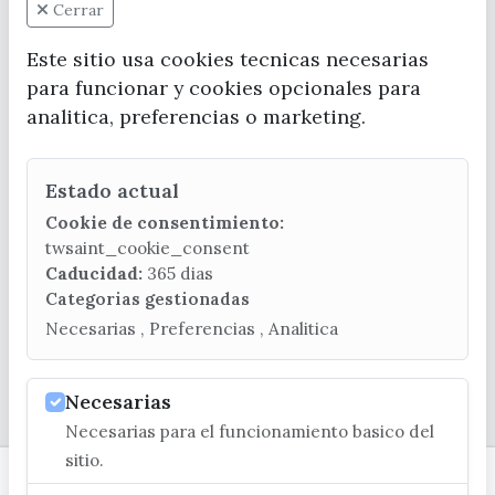
Cerrar
Este sitio usa cookies tecnicas necesarias
para funcionar y cookies opcionales para
analitica, preferencias o marketing.
CONTACTA CON LA OFICINA DE TURISMO
Estado actual
(+34) 952 541 104
turismo@velezmalaga.es
Cookie de consentimiento:
twsaint_cookie_consent
C/ Poniente, 2. CP 29740 - Torre del Mar
Caducidad:
365 dias
Categorias gestionadas
Necesarias , Preferencias , Analitica
© EXCMO. AYUNTAMIENTO DE VÉLEZ-MÁLAGA
Necesarias
Necesarias para el funcionamiento basico del
sitio.