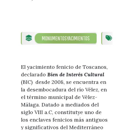
Visitas
Oficinas de Turismo
Guías turísticas
Atención al extranjero
Fiestas y eventos
Direcciones y teléfonos del
Punto Ayuntamiento
Fiestas de singularidad turística
Ayuntamiento
Semana Santa de Vélez-
MONUMENTOS
YACIMIENTOS
A
Historia
Málaga
Encuestas
Historia del municipio
Galería fotográfica de eventos
Personajes Ilustres
Eventos
El yacimiento fenicio de Toscanos,
Sectores
declarado
Bien de Interés Cultural
(BIC) desde 2008, se encuentra en
Artesanía
la desembocadura del río Vélez, en
Empresas de subtropicales
el término municipal de Vélez-
Málaga. Datado a mediados del
siglo VIII a.C, constitutye uno de
los enclaves fenicios más antiguos
y significativos del Mediterráneo