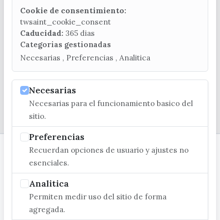
CONTACTA CON LA OFICINA DE TURISMO
Cookie de consentimiento:
(+34) 952 541 104
twsaint_cookie_consent
turismo@velezmalaga.es
Caducidad:
365 dias
Categorias gestionadas
C/ Poniente, 2. CP 29740 - Torre del Mar
Necesarias , Preferencias , Analitica
Necesarias
Necesarias para el funcionamiento basico del
© EXCMO. AYUNTAMIENTO DE VÉLEZ-MÁLAGA
sitio.
Preferencias
Recuerdan opciones de usuario y ajustes no
esenciales.
Analitica
Permiten medir uso del sitio de forma
agregada.