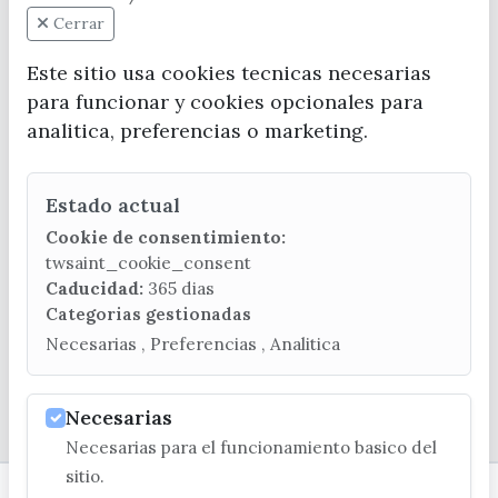
Cerrar
Este sitio usa cookies tecnicas necesarias
para funcionar y cookies opcionales para
analitica, preferencias o marketing.
CONTACTA CON LA OFICINA DE TURISMO
Estado actual
(+34) 952 541 104
turismo@velezmalaga.es
Cookie de consentimiento:
twsaint_cookie_consent
C/ Poniente, 2. CP 29740 - Torre del Mar
Caducidad:
365 dias
Categorias gestionadas
Necesarias , Preferencias , Analitica
© EXCMO. AYUNTAMIENTO DE VÉLEZ-MÁLAGA
Necesarias
Necesarias para el funcionamiento basico del
sitio.