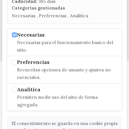
turismo@velezmalaga.es
Caducidad:
365 dias
Categorias gestionadas
C/ Poniente, 2. CP 29740 - Torre del Mar
Necesarias , Preferencias , Analitica
Necesarias
Necesarias para el funcionamiento basico del
© EXCMO. AYUNTAMIENTO DE VÉLEZ-MÁLAGA
sitio.
Preferencias
Recuerdan opciones de usuario y ajustes no
esenciales.
Analitica
Permiten medir uso del sitio de forma
agregada.
El consentimiento se guarda en una cookie propia