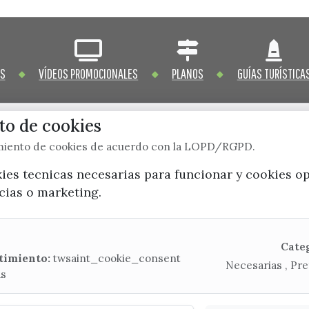
OS
VÍDEOS PROMOCIONALES
PLANOS
GUÍAS TURÍSTICA
o de cookies
imiento de cookies de acuerdo con la LOPD/RGPD.
x / twitter
facebook
youtube
instagram
kies tecnicas necesarias para funcionar y cookies o
ncias o marketing.
Mapa Web
CONTACTA CON LA OFICINA DE TURISMO
Cate
timiento:
twsaint_cookie_consent
Necesarias , Pre
(+34) 952 541 104
as
turismo@velezmalaga.es