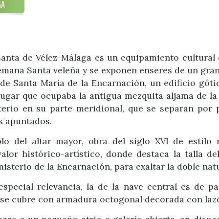
GA
nta de Vélez-Málaga es un equipamiento cultural d
Semana Santa veleña y se exponen enseres de un gran 
 de Santa María de la Encarnación, un edificio góti
l lugar que ocupaba la antigua mezquita aljama de l
terio en su parte meridional, que se separan por 
s apuntados.
o del altar mayor, obra del siglo XVI de estilo 
lor histórico-artístico, donde destaca la talla de
isterio de la Encarnación, para exaltar la doble nat
pecial relevancia, la de la nave central es de par
io se cubre con armadura octogonal decorada con laz