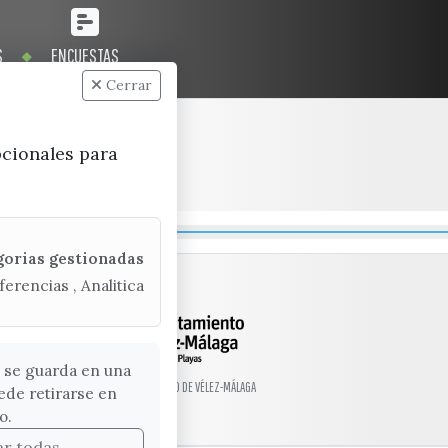
S
ENCUESTAS
Cerrar
pcionales para
gorias gestionadas
ferencias , Analitica
 se guarda en una
© EXCMO. AYUNTAMIENTO DE VÉLEZ-MÁLAGA
ede retirarse en
o.
ar todas