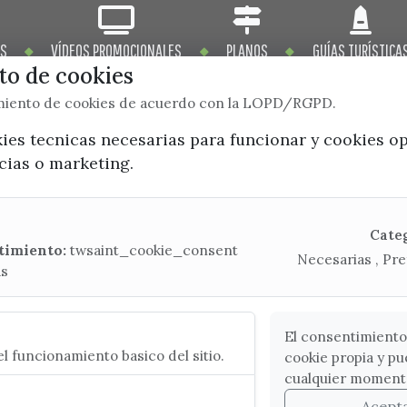
OS
VÍDEOS PROMOCIONALES
PLANOS
GUÍAS TURÍSTICA
o de cookies
imiento de cookies de acuerdo con la LOPD/RGPD.
kies tecnicas necesarias para funcionar y cookies o
ncias o marketing.
x / twitter
facebook
youtube
instagram
Mapa Web
Cate
timiento:
twsaint_cookie_consent
Necesarias , Pre
as
CONTACTA CON LA OFICINA DE TURISMO
(+34) 952 541 104
turismo@velezmalaga.es
El consentimiento
l funcionamiento basico del sitio.
cookie propia y pu
C/ Poniente, 2. CP 29740 - Torre del Mar
cualquier moment
Acept