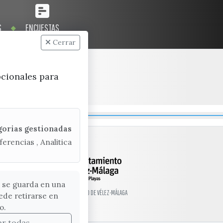
S
ENCUESTAS
Cerrar
pcionales para
gorias gestionadas
ferencias , Analitica
 se guarda en una
© EXCMO. AYUNTAMIENTO DE VÉLEZ-MÁLAGA
ede retirarse en
o.
ar todas