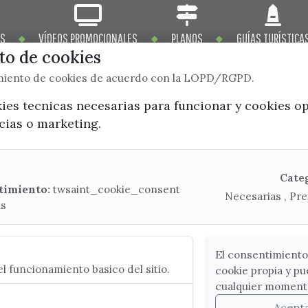
OS
VÍDEOS PROMOCIONALES
PLANOS
GUÍAS TURÍSTICA
o de cookies
imiento de cookies de acuerdo con la LOPD/RGPD.
kies tecnicas necesarias para funcionar y cookies o
ncias o marketing.
x / twitter
facebook
youtube
instagram
Mapa Web
Cate
timiento:
twsaint_cookie_consent
Necesarias , Pre
as
CONTACTA CON LA OFICINA DE TURISMO
(+34) 952 541 104
turismo@velezmalaga.es
El consentimiento
l funcionamiento basico del sitio.
cookie propia y pu
C/ Poniente, 2. CP 29740 - Torre del Mar
cualquier moment
Acept