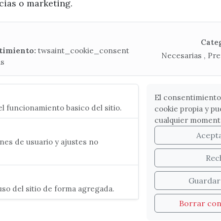
ncias o marketing.
x / twitter
facebook
youtube
instagram
Mapa Web
Cate
timiento:
twsaint_cookie_consent
Necesarias , Pre
as
CONTACTA CON LA OFICINA DE TURISMO
(+34) 952 541 104
turismo@velezmalaga.es
El consentimiento
l funcionamiento basico del sitio.
cookie propia y pu
C/ Poniente, 2. CP 29740 - Torre del Mar
cualquier moment
Acept
es de usuario y ajustes no
Rec
Guardar
so del sitio de forma agregada.
Borrar co