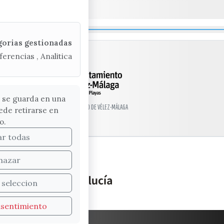
gorias gestionadas
ferencias , Analitica
 se guarda en una
© EXCMO. AYUNTAMIENTO DE VÉLEZ-MÁLAGA
ede retirarse en
o.
ar todas
hazar
 seleccion
nsentimiento