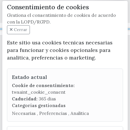
Consentimiento de cookies
x / twitter
facebook
youtube
instagram
Gestiona el consentimiento de cookies de acuerdo
con la LOPD/RGPD.
Mapa Web
Cerrar
Este sitio usa cookies tecnicas necesarias
para funcionar y cookies opcionales para
analitica, preferencias o marketing.
Estado actual
CONTACTA CON LA OFICINA DE TURISMO
Cookie de consentimiento:
(+34) 952 541 104
twsaint_cookie_consent
turismo@velezmalaga.es
Caducidad:
365 dias
Categorias gestionadas
C/ Poniente, 2. CP 29740 - Torre del Mar
Necesarias , Preferencias , Analitica