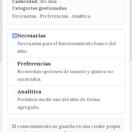
turismo@velezmalaga.es
Caducidad:
365 dias
Categorias gestionadas
C/ Poniente, 2. CP 29740 - Torre del Mar
Necesarias , Preferencias , Analitica
Necesarias
Necesarias para el funcionamiento basico del
© EXCMO. AYUNTAMIENTO DE VÉLEZ-MÁLAGA
sitio.
Preferencias
Recuerdan opciones de usuario y ajustes no
esenciales.
Analitica
Permiten medir uso del sitio de forma
agregada.
El consentimiento se guarda en una cookie propia