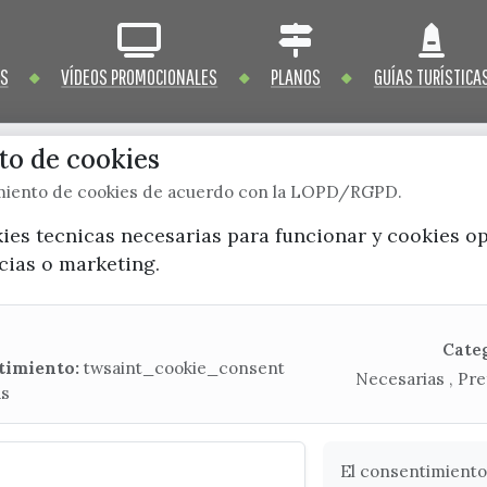
OS
VÍDEOS PROMOCIONALES
PLANOS
GUÍAS TURÍSTICA
o de cookies
imiento de cookies de acuerdo con la LOPD/RGPD.
x / twitter
facebook
youtube
instagram
kies tecnicas necesarias para funcionar y cookies o
ncias o marketing.
Mapa Web
CONTACTA CON LA OFICINA DE TURISMO
Cate
timiento:
twsaint_cookie_consent
Necesarias , Pre
(+34) 952 541 104
as
turismo@velezmalaga.es
C/ Poniente, 2. CP 29740 - Torre del Mar
El consentimiento