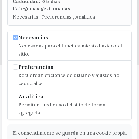
turismo@velezmalaga.es
Caducidad:
365 dias
Categorias gestionadas
C/ Poniente, 2. CP 29740 - Torre del Mar
Necesarias , Preferencias , Analitica
Necesarias
Necesarias para el funcionamiento basico del
© EXCMO. AYUNTAMIENTO DE VÉLEZ-MÁLAGA
sitio.
Preferencias
Recuerdan opciones de usuario y ajustes no
esenciales.
Analitica
Permiten medir uso del sitio de forma
agregada.
El consentimiento se guarda en una cookie propia