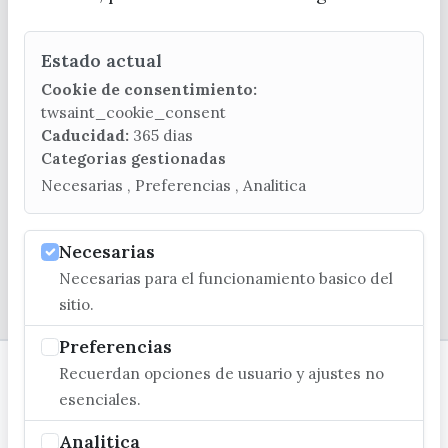
Estado actual
CONTACTA CON LA OFICINA DE TURISMO
Cookie de consentimiento:
(+34) 952 541 104
twsaint_cookie_consent
turismo@velezmalaga.es
Caducidad:
365 dias
Categorias gestionadas
C/ Poniente, 2. CP 29740 - Torre del Mar
Necesarias , Preferencias , Analitica
Necesarias
Necesarias para el funcionamiento basico del
© EXCMO. AYUNTAMIENTO DE VÉLEZ-MÁLAGA
sitio.
Preferencias
Recuerdan opciones de usuario y ajustes no
esenciales.
Analitica