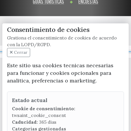
GUÍAS TURÍSTICAS
ENCUESTAS
Consentimiento de cookies
x / twitter
facebook
youtube
instagram
Gestiona el consentimiento de cookies de acuerdo
con la LOPD/RGPD.
Mapa Web
Cerrar
Este sitio usa cookies tecnicas necesarias
para funcionar y cookies opcionales para
analitica, preferencias o marketing.
Estado actual
CONTACTA CON LA OFICINA DE TURISMO
Cookie de consentimiento:
(+34) 952 541 104
twsaint_cookie_consent
turismo@velezmalaga.es
Caducidad:
365 dias
Categorias gestionadas
C/ Poniente, 2. CP 29740 - Torre del Mar