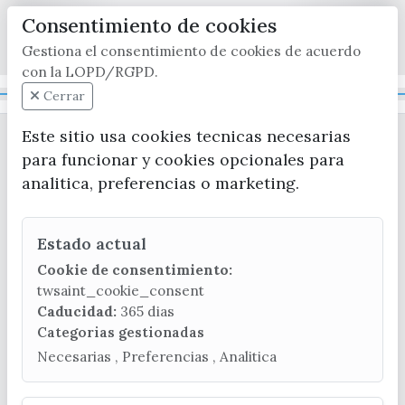
Consentimiento de cookies
x / twitter
facebook
youtube
instagram
Gestiona el consentimiento de cookies de acuerdo
con la LOPD/RGPD.
Mapa Web
Cerrar
Este sitio usa cookies tecnicas necesarias
para funcionar y cookies opcionales para
analitica, preferencias o marketing.
Estado actual
CONTACTA CON LA OFICINA DE TURISMO
Cookie de consentimiento:
(+34) 952 541 104
twsaint_cookie_consent
turismo@velezmalaga.es
Caducidad:
365 dias
Categorias gestionadas
C/ Poniente, 2. CP 29740 - Torre del Mar
Necesarias , Preferencias , Analitica