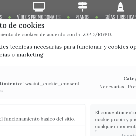
OS
VÍDEOS PROMOCIONALES
PLANOS
GUÍAS TURÍSTICA
o de cookies
imiento de cookies de acuerdo con la LOPD/RGPD.
kies tecnicas necesarias para funcionar y cookies o
ncias o marketing.
x / twitter
facebook
youtube
instagram
Mapa Web
Cate
timiento:
twsaint_cookie_consent
Necesarias , Pre
as
CONTACTA CON LA OFICINA DE TURISMO
(+34) 952 541 104
turismo@velezmalaga.es
El consentimiento
l funcionamiento basico del sitio.
cookie propia y pu
C/ Poniente, 2. CP 29740 - Torre del Mar
cualquier moment
Acept