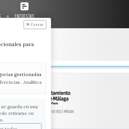
S
ENCUESTAS
Cerrar
pcionales para
gorias gestionadas
ferencias , Analitica
 se guarda en una
© EXCMO. AYUNTAMIENTO DE VÉLEZ-MÁLAGA
ede retirarse en
o.
ar todas