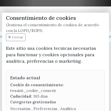
Consentimiento de cookies
x / twitter
facebook
youtube
instagram
Gestiona el consentimiento de cookies de acuerdo
con la LOPD/RGPD.
Mapa Web
Cerrar
Este sitio usa cookies tecnicas necesarias
para funcionar y cookies opcionales para
analitica, preferencias o marketing.
Estado actual
CONTACTA CON LA OFICINA DE TURISMO
Cookie de consentimiento:
(+34) 952 541 104
twsaint_cookie_consent
turismo@velezmalaga.es
Caducidad:
365 dias
Categorias gestionadas
C/ Poniente, 2. CP 29740 - Torre del Mar
Necesarias , Preferencias , Analitica