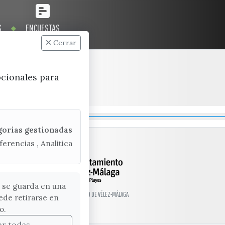
S
ENCUESTAS
Cerrar
pcionales para
gorias gestionadas
ferencias , Analitica
 se guarda en una
© EXCMO. AYUNTAMIENTO DE VÉLEZ-MÁLAGA
ede retirarse en
o.
ar todas