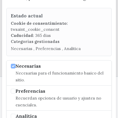
CONTACTA CON LA OFICINA DE TURISMO
Estado actual
(+34) 952 541 104
turismo@velezmalaga.es
Cookie de consentimiento:
twsaint_cookie_consent
C/ Poniente, 2. CP 29740 - Torre del Mar
Caducidad:
365 dias
Categorias gestionadas
Necesarias , Preferencias , Analitica
Necesarias
© EXCMO. AYUNTAMIENTO DE VÉLEZ-MÁLAGA
Necesarias para el funcionamiento basico del
sitio.
Preferencias
Recuerdan opciones de usuario y ajustes no
esenciales.
Analitica