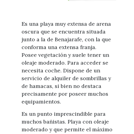
Visitas
Oficinas de Turismo
Guías turísticas
Atención al extranjero
Fiestas y eventos
Direcciones y teléfonos del
Es una playa muy extensa de arena
Punto Ayuntamiento
Fiestas de singularidad turística
Ayuntamiento
oscura que se encuentra situada
Semana Santa de Vélez-
Historia
junto a la de Benajarafe, con la que
Málaga
Encuestas
conforma una extensa franja.
Historia del municipio
Galería fotográfica de eventos
Posee vegetación y suele tener un
Personajes Ilustres
Eventos
oleaje moderado. Para acceder se
necesita coche. Dispone de un
Sectores
servicio de alquiler de sombrillas y
Artesanía
de hamacas, si bien no destaca
precisamente por poseer muchos
Empresas de subtropicales
equipamientos.
Es un punto imprescindible para
muchos bañistas. Playa con oleaje
moderado y que permite el máximo