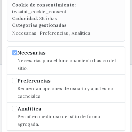
turismo@velezmalaga.es
Cookie de consentimiento:
twsaint_cookie_consent
C/ Poniente, 2. CP 29740 - Torre del Mar
Caducidad:
365 dias
Categorias gestionadas
Necesarias , Preferencias , Analitica
© EXCMO. AYUNTAMIENTO DE VÉLEZ-MÁLAGA
Necesarias
Necesarias para el funcionamiento basico del
sitio.
Preferencias
Recuerdan opciones de usuario y ajustes no
esenciales.
Analitica
Permiten medir uso del sitio de forma
agregada.