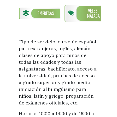
Visitas
Oficinas de Turismo
Guías turísticas
VÉLEZ-
EMPRESAS
Atención al extranjero
Fiestas y eventos
MÁLAGA
Direcciones y teléfonos del
Punto Ayuntamiento
Fiestas de singularidad turística
Ayuntamiento
Semana Santa de Vélez-
Historia
Málaga
Encuestas
Tipo de servicio: curso de español
Historia del municipio
Galería fotográfica de eventos
para extranjeros, inglés, alemán,
Personajes Ilustres
Eventos
clases de apoyo para niños de
todas las edades y todas las
Sectores
asignaturas, bachillerato, acceso a
Artesanía
la universidad, pruebas de acceso
Empresas de subtropicales
a grado superior y grado medio,
iniciación al bilingüismo para
niños, latín y griego, preparación
de exámenes oficiales, etc.
Horario: 10:00 a 14:00 y de 16:00 a