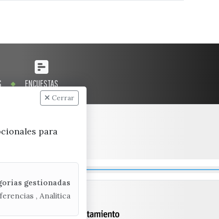
S
ENCUESTAS
Cerrar
pcionales para
gorias gestionadas
ferencias , Analitica