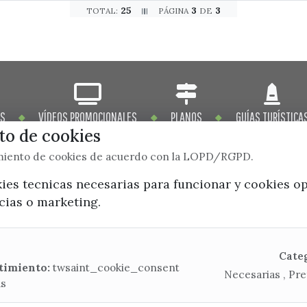
25
3
3
TOTAL:
PÁGINA
DE
OS
VÍDEOS PROMOCIONALES
PLANOS
GUÍAS TURÍSTICA
o de cookies
imiento de cookies de acuerdo con la LOPD/RGPD.
kies tecnicas necesarias para funcionar y cookies o
ncias o marketing.
x / twitter
facebook
youtube
instagram
Mapa Web
Cate
timiento:
twsaint_cookie_consent
Necesarias , Pre
as
CONTACTA CON LA OFICINA DE TURISMO