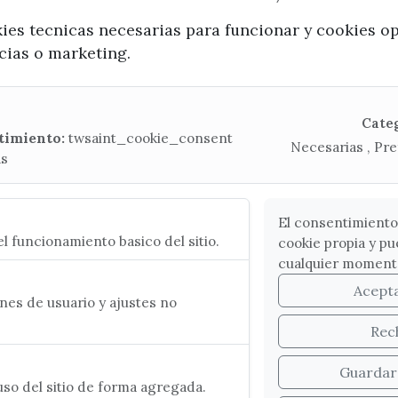
kies tecnicas necesarias para funcionar y cookies o
ncias o marketing.
x / twitter
facebook
youtube
instagram
Mapa Web
Cate
timiento:
twsaint_cookie_consent
Necesarias , Pre
as
CONTACTA CON LA OFICINA DE TURISMO
(+34) 952 541 104
turismo@velezmalaga.es
El consentimiento
l funcionamiento basico del sitio.
cookie propia y pu
C/ Poniente, 2. CP 29740 - Torre del Mar
cualquier moment
Acept
es de usuario y ajustes no
Rec
Guardar
so del sitio de forma agregada.