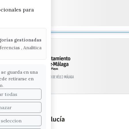
pcionales para
gorias gestionadas
ferencias , Analitica
 se guarda en una
© EXCMO. AYUNTAMIENTO DE VÉLEZ-MÁLAGA
ede retirarse en
o.
ar todas
hazar
 seleccion