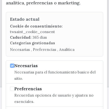
analitica, preferencias o marketing.
Estado actual
CONTACTA CON LA OFICINA DE TURISMO
Cookie de consentimiento:
(+34) 952 541 104
twsaint_cookie_consent
turismo@velezmalaga.es
Caducidad:
365 dias
Categorias gestionadas
C/ Poniente, 2. CP 29740 - Torre del Mar
Necesarias , Preferencias , Analitica
Necesarias
Necesarias para el funcionamiento basico del
© EXCMO. AYUNTAMIENTO DE VÉLEZ-MÁLAGA
sitio.
Preferencias
Recuerdan opciones de usuario y ajustes no
esenciales.