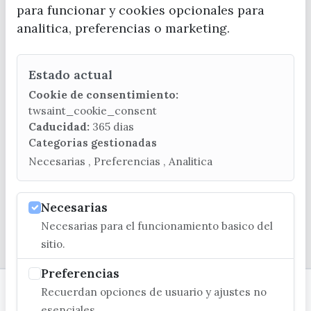
para funcionar y cookies opcionales para
analitica, preferencias o marketing.
Estado actual
CONTACTA CON LA OFICINA DE TURISMO
Cookie de consentimiento:
(+34) 952 541 104
twsaint_cookie_consent
turismo@velezmalaga.es
Caducidad:
365 dias
Categorias gestionadas
C/ Poniente, 2. CP 29740 - Torre del Mar
Necesarias , Preferencias , Analitica
Necesarias
Necesarias para el funcionamiento basico del
© EXCMO. AYUNTAMIENTO DE VÉLEZ-MÁLAGA
sitio.
Preferencias
Recuerdan opciones de usuario y ajustes no
esenciales.