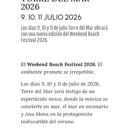
Visitas
2026
Oficinas de Turismo
Guías turísticas
Atención al extranjero
Fiestas y eventos
9, 10, 11 JULIO 2026
Direcciones y teléfonos del
Punto Ayuntamiento
Fiestas de singularidad turística
Los días 9, 10 y 11 de julio Torre del Mar vibrará
Ayuntamiento
con una nueva edición del Weekend Beach
Semana Santa de Vélez-
Historia
Festival 2026.
Málaga
Encuestas
Historia del municipio
Galería fotográfica de eventos
Personajes Ilustres
Eventos
El
Weekend Beach Festival 2026
.
El
Sectores
ambiente promete se irrepetible.
Artesanía
Los días 9, 10 y 11 de julio de 2026,
Empresas de subtropicales
Torre del Mar será testigo de un
espectáculo único, donde la música se
convierte en mar, el mar en escenario
y Ana Mena en la protagonista
indiscutible del verano.