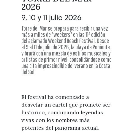
Visitas
2026
Oficinas de Turismo
Guías turísticas
Atención al extranjero
Fiestas y eventos
9, 10 y 11 julio 2026
Direcciones y teléfonos del
Punto Ayuntamiento
Fiestas de singularidad turística
Torre del Mar se prepara para recibir una vez
Ayuntamiento
más a miles de "weekers" en las 11ª edición
Semana Santa de Vélez-
Historia
del aclamado Weekend Beach Festival. Desde
Málaga
Encuestas
el 9 al 11 de julio de 2026, la playa de Poniente
Historia del municipio
Galería fotográfica de eventos
vibrará con una mezcla de estilos musicales y
artistas de primer nivel, consolidándose como
Personajes Ilustres
Eventos
una cita imprescindible del verano en la Costa
del Sol.
Sectores
Artesanía
Empresas de subtropicales
El festival ha comenzado a
desvelar un cartel que promete ser
histórico, combinando leyendas
vivas con los nombres más
potentes del panorama actual.