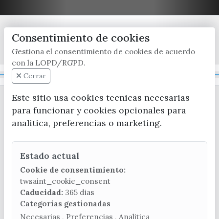
Consentimiento de cookies
x / twitter
facebook
youtube
instagram
Gestiona el consentimiento de cookies de acuerdo
con la LOPD/RGPD.
Mapa Web
Cerrar
Este sitio usa cookies tecnicas necesarias
para funcionar y cookies opcionales para
analitica, preferencias o marketing.
Estado actual
CONTACTA CON LA OFICINA DE TURISMO
Cookie de consentimiento:
(+34) 952 541 104
twsaint_cookie_consent
turismo@velezmalaga.es
Caducidad:
365 dias
Categorias gestionadas
C/ Poniente, 2. CP 29740 - Torre del Mar
Necesarias , Preferencias , Analitica